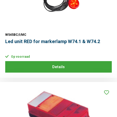
W545BC/I/MC
Led unit RED for markerlamp W74.1 & W74.2
Op voorraad
Details