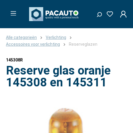
Alle categorieën
Verlichting
Accessoires voor verlichting
Reserveglazen
145308R
Reserve glas oranje
145308 en 145311
Afbeeldingengalerij overslaan