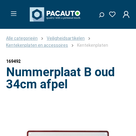
Alle categorieën
Veiligheidsartikelen
Kentekenplaten en accessoires
Kentekenplaten
169492
Nummerplaat B oud
34cm afpel
Afbeeldingengalerij overslaan