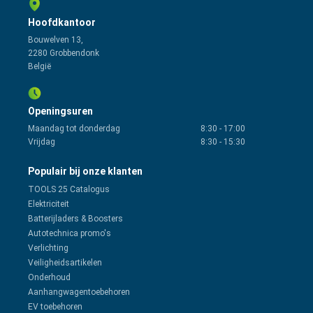
Hoofdkantoor
Bouwelven 13,
2280 Grobbendonk
België
Openingsuren
Maandag tot donderdag
8:30
-
17:00
Vrijdag
8:30
-
15:30
Populair bij onze klanten
TOOLS 25 Catalogus
Elektriciteit
Batterijladers & Boosters
Autotechnica promo's
Verlichting
Veiligheidsartikelen
Onderhoud
Aanhangwagentoebehoren
EV toebehoren