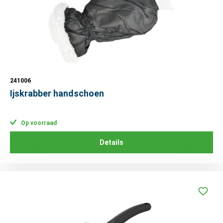
241006
Ijskrabber handschoen
Op voorraad
Details