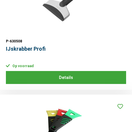
P-630508
IJskrabber Profi
Op voorraad
Details