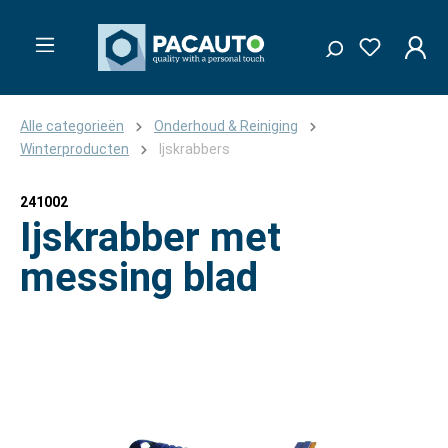
Alle categorieën
Onderhoud & Reiniging
Winterproducten
Ijskrabbers
241002
Ijskrabber met
messing blad
Afbeeldingengalerij overslaan