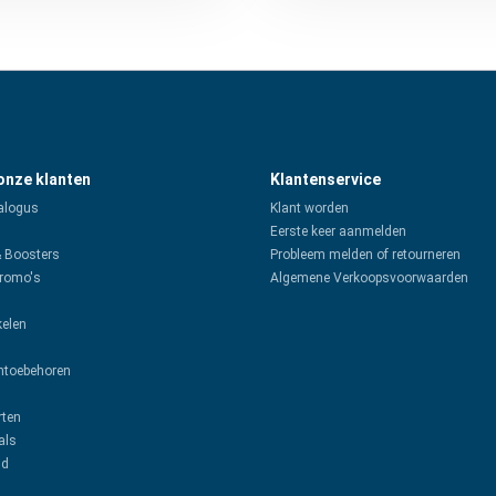
 onze klanten
Klantenservice
alogus
Klant worden
Eerste keer aanmelden
& Boosters
Probleem melden of retourneren
promo's
Algemene Verkoopsvoorwaarden
kelen
toebehoren
rten
als
ud