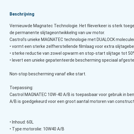
Beschrijving
Vernieuwde Magnatec Technologie. Het fileverkeer is sterk toeg
de permanente slijtageontwikkelng van uw motor.
Castrol's unieke MAGNATEC technologie met DUALOCK moleculen 
• vormt een sterke zelfherstellende filmlaag voor extra slijtage
• sterke reductie van zowel opwarm en stop-start slijtage tot 5
• levert een unieke gepatenteerde bescherming speciaal afgest
Non-stop bescherming vanaf elke start.
Toepassing:
Castrol MAGNATEC 10W-40 A/B is toepasbaar voor gebruik in ben
A/B is goedgekeurd voor een groot aantal motoren van constructe
• Inhoud: 60L
• Type motorolie: 10W40 A/B