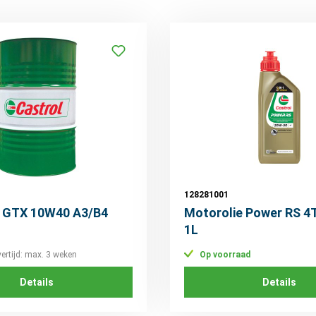
128281001
e GTX 10W40 A3/B4
Motorolie Power RS 4
1L
vertijd: max. 3 weken
Op voorraad
Details
Details