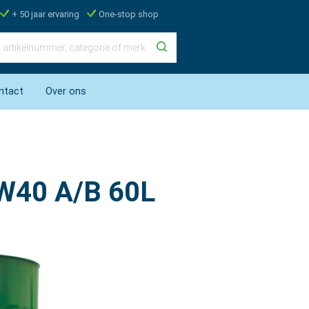
+ 50 jaar ervaring
One-stop shop
ntact
Over ons
0W40 A/B 60L