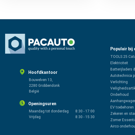
Populair bij
TOOLS 25 Cat
Elektriciteit
Batterijladers 
Hoofdkantoor
Autotechnica 
Bouwelven 13,
Verlichting
2280 Grobbendonk
Veiligheidsarti
België
Onderhoud
Aanhangwagen
Openingsuren
EV toebehoren
Maandag tot donderdag
8:30
-
17:00
Zekeren en sta
Vrijdag
8:30
-
15:30
Zomer Essenti
Airco onderho