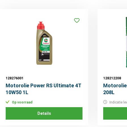
128276001
128212208
Motorolie Power RS Ultimate 4T
Motoroli
10W50 1L
208L
Op voorraad
Indicatie le
Details