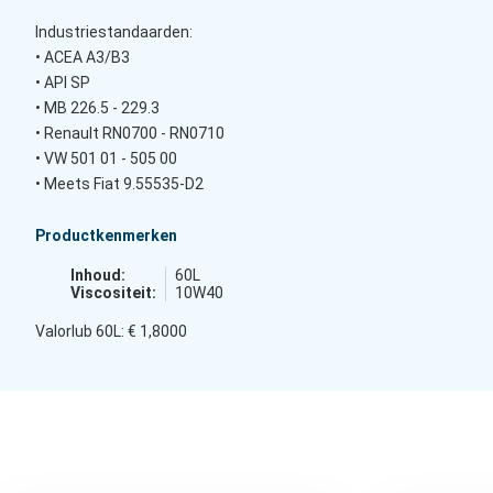
Industriestandaarden:
• ACEA A3/B3
• API SP
• MB 226.5 - 229.3
• Renault RN0700 - RN0710
• VW 501 01 - 505 00
• Meets Fiat 9.55535-D2
Productkenmerken
Inhoud:
60L
Viscositeit:
10W40
Valorlub 60L: € 1,8000