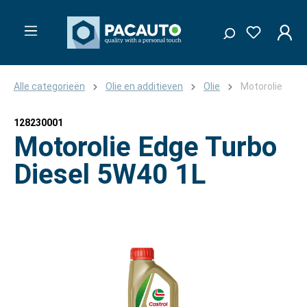
Alle categorieën
Olie en additieven
Olie
Motorolie
128230001
Motorolie Edge Turbo
Diesel 5W40 1L
Afbeeldingengalerij overslaan