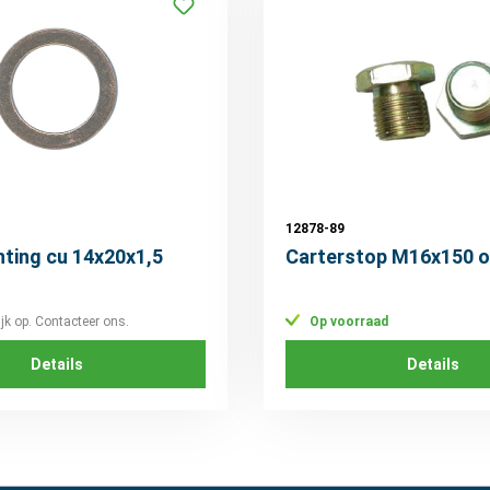
12878-89
hting cu 14x20x1,5
Carterstop M16x150 o
ijk op. Contacteer ons.
Op voorraad
Details
Details