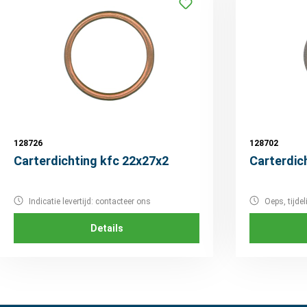
128726
128702
Carterdichting kfc 22x27x2
Carterdic
Indicatie levertijd: contacteer ons
Oeps, tijdel
Details