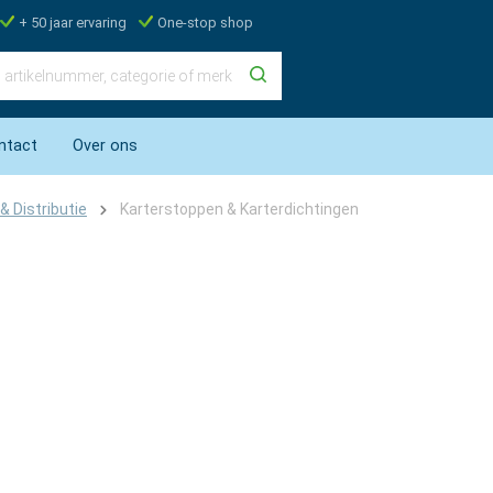
+ 50 jaar ervaring
One-stop shop
ntact
Over ons
& Distributie
Karterstoppen & Karterdichtingen