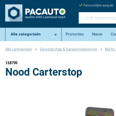
Persoonlijke aanpak
Alle categorieën
Promoties
Nieuw
Co
Alle categorieën
Gereedschap & Garagetoebehoren
Motor 
128795
Nood Carterstop
Afbeeldingengalerij overslaan