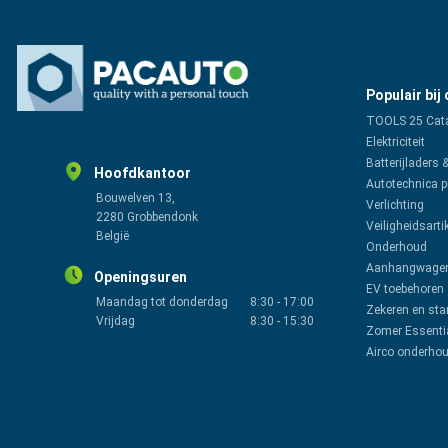
Populair bij
TOOLS 25 Cat
Elektriciteit
Batterijladers 
Hoofdkantoor
Autotechnica 
Bouwelven 13,
Verlichting
2280 Grobbendonk
Veiligheidsarti
België
Onderhoud
Aanhangwagen
Openingsuren
EV toebehoren
Maandag tot donderdag
8:30
-
17:00
Zekeren en sta
Vrijdag
8:30
-
15:30
Zomer Essenti
Airco onderho