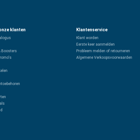
 onze klanten
Klantenservice
alogus
Klant worden
Eerste keer aanmelden
& Boosters
Probleem melden of retourneren
promo's
Algemene Verkoopsvoorwaarden
kelen
toebehoren
rten
als
ud