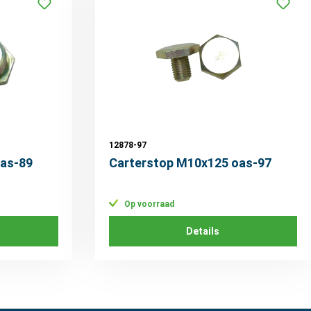
12878-97
as-89
Carterstop M10x125 oas-97
Op voorraad
Details