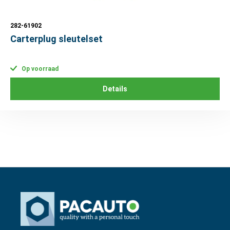
282-61902
Carterplug sleutelset
Op voorraad
Details