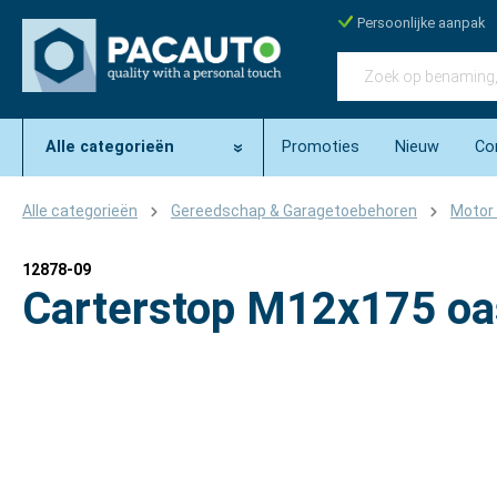
Persoonlijke aanpak
Alle categorieën
Promoties
Nieuw
Co
Alle categorieën
Gereedschap & Garagetoebehoren
Motor 
12878-09
Carterstop M12x175 o
Afbeeldingengalerij overslaan