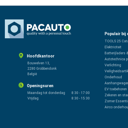
Populair bij
TOOLS 25 Cat
Elektriciteit
Batterijladers 
Hoofdkantoor
Autotechnica 
Bouwelven 13,
Verlichting
2280 Grobbendonk
Veiligheidsarti
België
Onderhoud
Aanhangwagen
Openingsuren
EV toebehoren
Maandag tot donderdag
8:30
-
17:00
Zekeren en sta
Vrijdag
8:30
-
15:30
Zomer Essenti
Airco onderho