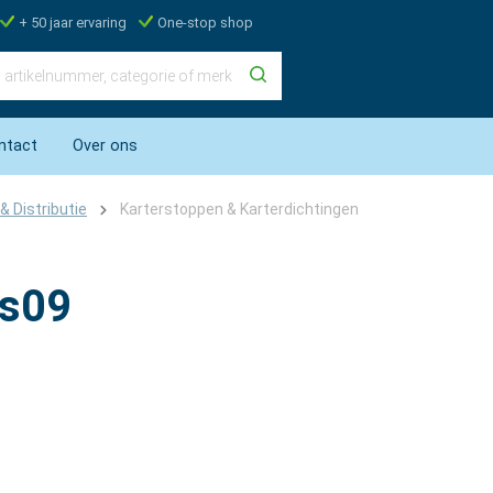
+ 50 jaar ervaring
One-stop shop
ntact
Over ons
& Distributie
Karterstoppen & Karterdichtingen
as09