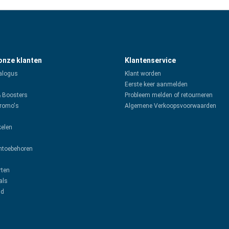
 onze klanten
Klantenservice
alogus
Klant worden
Eerste keer aanmelden
& Boosters
Probleem melden of retourneren
promo's
Algemene Verkoopsvoorwaarden
kelen
toebehoren
rten
als
ud