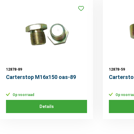
12878-89
12878-59
Carterstop M16x150 oas-89
Cartersto
Op voorraad
Op voorra
Details