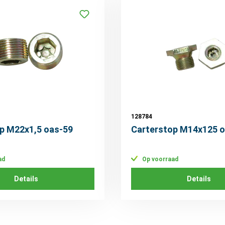
128784
p M22x1,5 oas-59
Carterstop M14x125 o
ad
Op voorraad
Details
Details