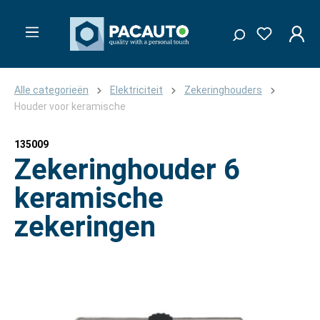
Alle categorieën
Elektriciteit
Zekeringhouders
Houder voor keramische
135009
Zekeringhouder 6
keramische
zekeringen
Afbeeldingengalerij overslaan