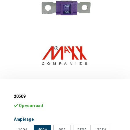
20509
Op voorraad
Selecteer
Ampèrage
100A
400A
80A
250A
225A