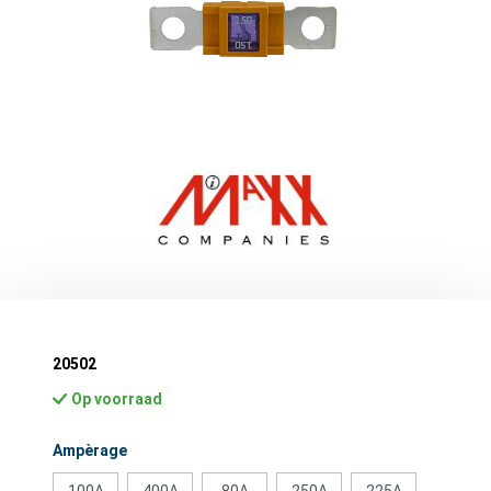
20502
Op voorraad
Selecteer
Ampèrage
100A
400A
80A
250A
225A