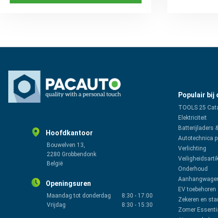
Populair bij
TOOLS 25 Cat
Elektriciteit
Batterijladers 
Hoofdkantoor
Autotechnica 
Bouwelven 13,
Verlichting
2280 Grobbendonk
Veiligheidsarti
België
Onderhoud
Aanhangwagen
Openingsuren
EV toebehoren
Maandag tot donderdag
8:30
-
17:00
Zekeren en sta
Vrijdag
8:30
-
15:30
Zomer Essenti