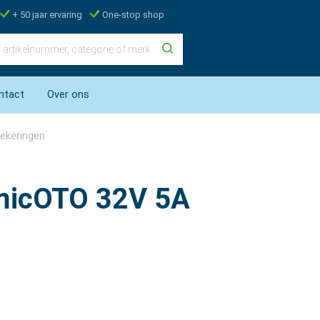
+ 50 jaar ervaring
One-stop shop
ntact
Over ons
ekeringen
amicOTO 32V 5A