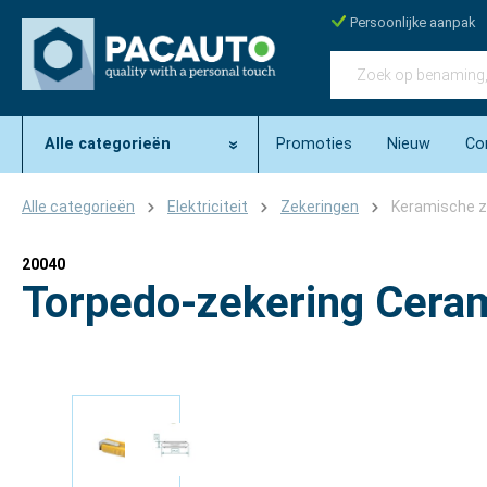
Persoonlijke aanpak
Alle categorieën
Promoties
Nieuw
Co
Alle categorieën
Elektriciteit
Zekeringen
Keramische z
20040
Torpedo-zekering Cer
Afbeeldingengalerij overslaan