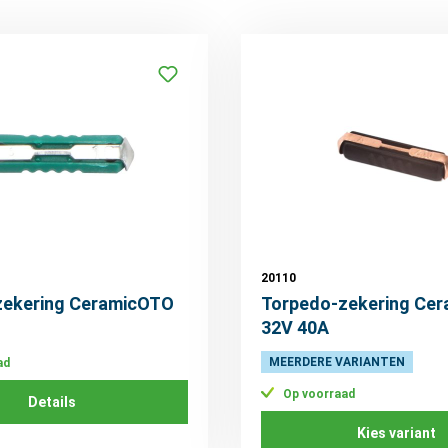
20110
zekering CeramicOTO
Torpedo-zekering Ce
32V 40A
MEERDERE VARIANTEN
ad
Op voorraad
Details
Kies variant