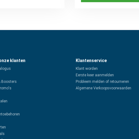
 onze klanten
Klantenservice
alogus
Klant worden
Eerste keer aanmelden
& Boosters
Probleem melden of retourneren
promo's
Algemene Verkoopsvoorwaarden
kelen
toebehoren
rten
als