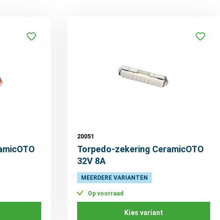
20051
ramicOTO
Torpedo-zekering CeramicOTO
32V 8A
MEERDERE VARIANTEN
Op voorraad
Kies variant