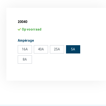
20040
Op voorraad
Selecteer
Ampèrage
16A
40A
25A
5A
8A