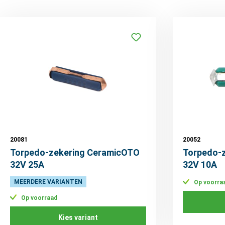
20081
20052
Torpedo-zekering CeramicOTO
Torpedo-
32V 25A
32V 10A
MEERDERE VARIANTEN
Op voorra
Op voorraad
Kies variant