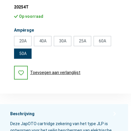
20254T
Op voorraad
Selecteer
Ampèrage
20A
40A
30A
25A
60A
50A
Toevoegen aan verlanglijst
Beschrijving
Deze JapOTO cartridge zekering van het type JLP is
ontworpen voor het veilig beschermen van elektrische