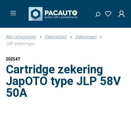
Alle categorieën
Elektriciteit
Zekeringen
JAP zekeringen
20254T
Cartridge zekering
JapOTO type JLP 58V
50A
Afbeeldingengalerij overslaan