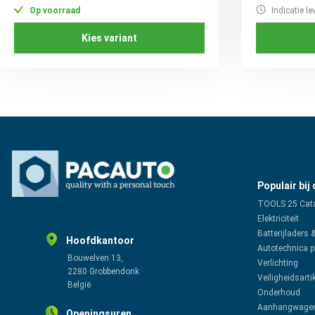
Op voorraad
Indicatie le
Kies variant
Populair bij
TOOLS 25 Cat
Elektriciteit
Batterijladers 
Hoofdkantoor
Autotechnica 
Bouwelven 13,
Verlichting
2280 Grobbendonk
Veiligheidsarti
België
Onderhoud
Aanhangwagen
Openingsuren