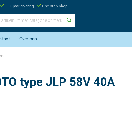
+ 50 jaar ervaring
One-stop shop
ntact
Over ons
en
pOTO type JLP 58V 40A