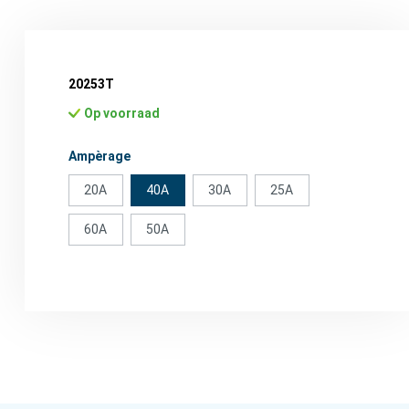
20253T
Op voorraad
Selecteer
Ampèrage
20A
40A
30A
25A
60A
50A