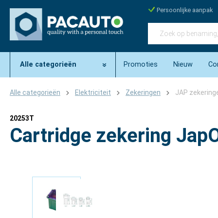
Persoonlijke aanpak
Alle categorieën
Promoties
Nieuw
Co
Alle categorieën
Elektriciteit
Zekeringen
JAP zekering
20253T
Cartridge zekering Ja
Afbeeldingengalerij overslaan