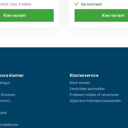
vertijd: max. 3 weken
Op voorraad
Kies variant
Kies variant
 onze klanten
Klantenservice
alogus
Klant worden
Eerste keer aanmelden
& Boosters
Probleem melden of retourneren
promo's
Algemene Verkoopsvoorwaarden
kelen
toebehoren