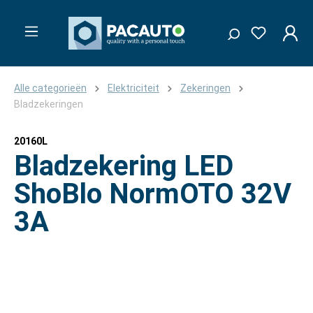
Alle categorieën
Elektriciteit
Zekeringen
Bladzekeringen
20160L
Bladzekering LED
ShoBlo NormOTO 32V
3A
Afbeeldingengalerij overslaan