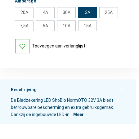
Selecteer
Ampèrage
20A
4A
30A
3A
25A
7,5A
5A
10A
15A
Toevoegen aan verlanglijst
Beschrijving
De Bladzekering LED ShoBlo NormOTO 32V 3A biedt
betrouwbare bescherming en extra gebruiksgemak.
Dankzij de ingebouwde LED-in…
Meer