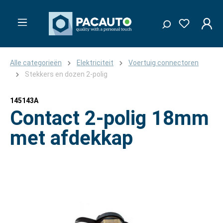
Alle categorieën
Elektriciteit
Voertuig connectoren
Stekkers en dozen 2-polig
145143A
Contact 2-polig 18mm
met afdekkap
Afbeeldingengalerij overslaan