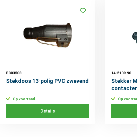
B303508
14-5109.90
Stekdoos 13-polig PVC zwevend
Stekker M
contacte
Op voorraad
Op voorra
Details