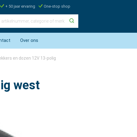
+ 50 jaar ervaring
One-stop shop
ntact
Over ons
ekkers en dozen 12V 13-polig
ig west