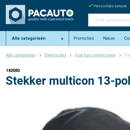
Persoonlijke aanpak
Alle categorieën
Promoties
Nieuw
Co
Alle categorieën
Elektriciteit
Voertuig connectoren
St
140080
Stekker multicon 13-pol
Afbeeldingengalerij overslaan