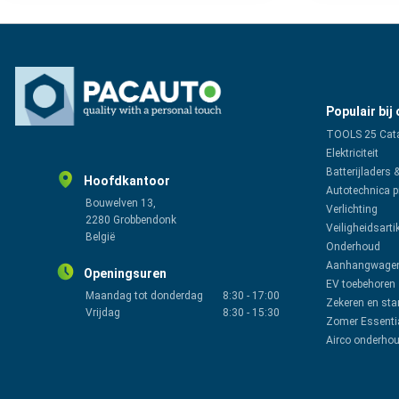
Populair bij
TOOLS 25 Cat
Elektriciteit
Batterijladers 
Hoofdkantoor
Autotechnica 
Bouwelven 13,
Verlichting
2280 Grobbendonk
Veiligheidsarti
België
Onderhoud
Aanhangwagen
Openingsuren
EV toebehoren
Maandag tot donderdag
8:30
-
17:00
Zekeren en sta
Vrijdag
8:30
-
15:30
Zomer Essenti
Airco onderho