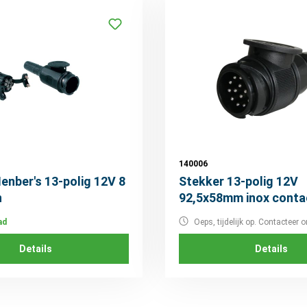
140006
enber's 13-polig 12V 8
Stekker 13-polig 12V
n
92,5x58mm inox conta
ad
Oeps, tijdelijk op. Contacteer o
Details
Details