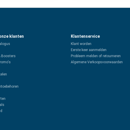
 onze klanten
Klantenservice
alogus
Klant worden
Eerste keer aanmelden
& Boosters
Probleem melden of retourneren
promo's
Algemene Verkoopsvoorwaarden
kelen
toebehoren
rten
als
ud