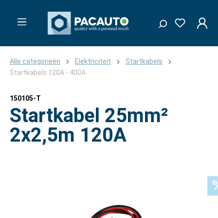
Alle categorieën
Elektriciteit
Startkabels
Startkabels 120A - 400A
150105-T
Startkabel 25mm²
2x2,5m 120A
Afbeeldingengalerij overslaan