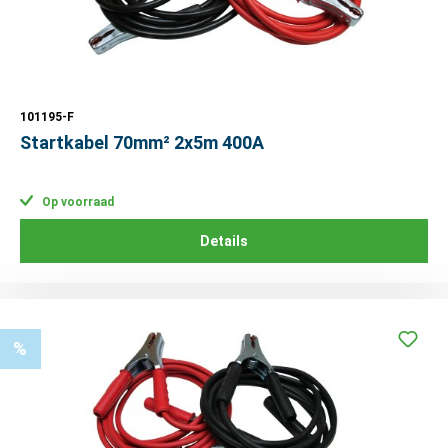
101195-F
Startkabel 70mm² 2x5m 400A
Op voorraad
Details
%