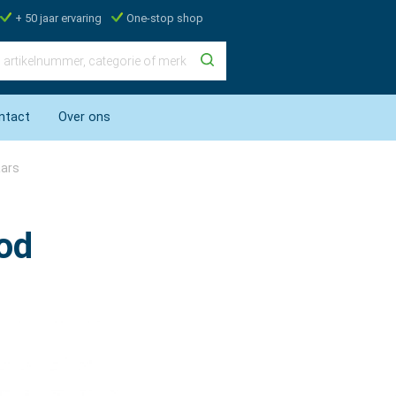
+ 50 jaar ervaring
One-stop shop
ntact
Over ons
aars
od