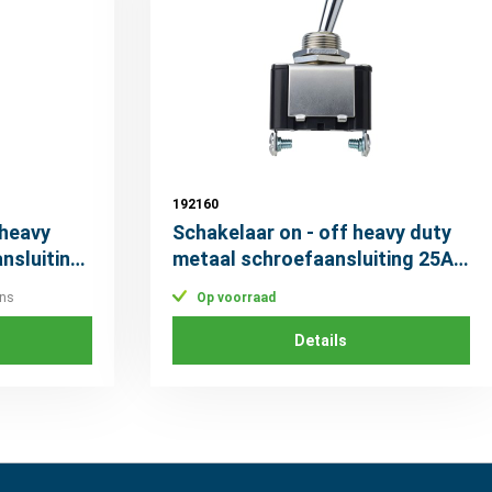
192160
 heavy
Schakelaar on - off heavy duty
nsluiting
metaal schroefaansluiting 25A
12V
ons
Op voorraad
Details