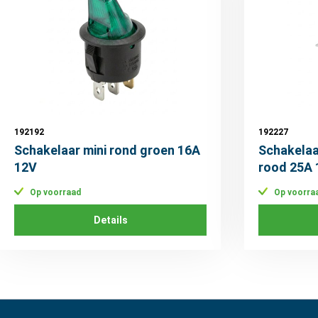
192192
192227
Schakelaar mini rond groen 16A
Schakelaa
12V
rood 25A
Op voorraad
Op voorra
Details