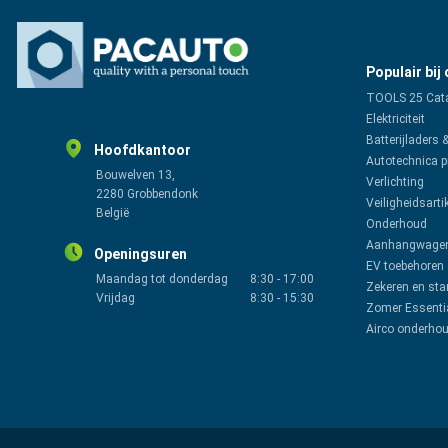
Populair bij
TOOLS 25 Cat
Elektriciteit
Batterijladers 
Hoofdkantoor
Autotechnica 
Bouwelven 13,
Verlichting
2280 Grobbendonk
Veiligheidsarti
België
Onderhoud
Aanhangwagen
Openingsuren
EV toebehoren
Maandag tot donderdag
8:30
-
17:00
Zekeren en sta
Vrijdag
8:30
-
15:30
Zomer Essenti
Airco onderho