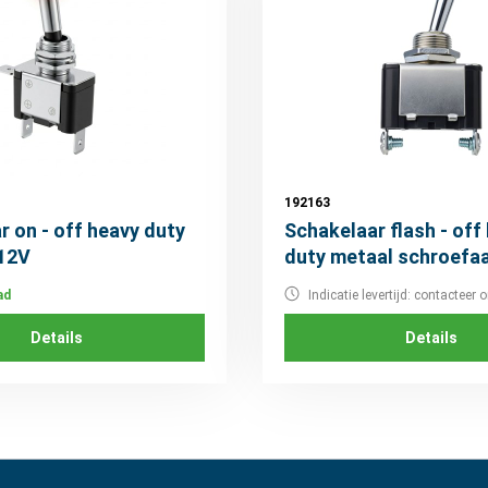
192163
r on - off heavy duty
Schakelaar flash - off
 12V
duty metaal schroefaa
25A 12V
ad
Indicatie levertijd: contacteer 
Details
Details