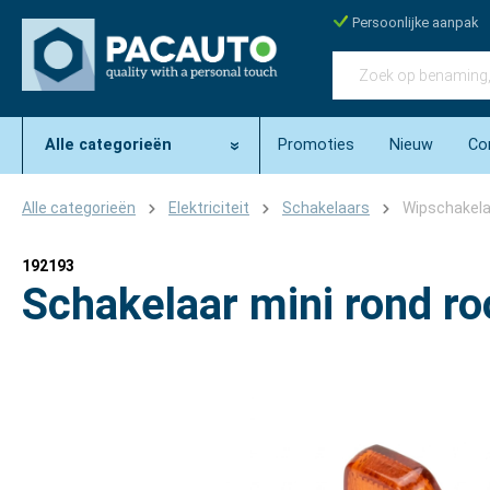
Persoonlijke aanpak
Alle categorieën
Promoties
Nieuw
Co
Alle categorieën
Elektriciteit
Schakelaars
Wipschakel
192193
Schakelaar mini rond ro
Afbeeldingengalerij overslaan