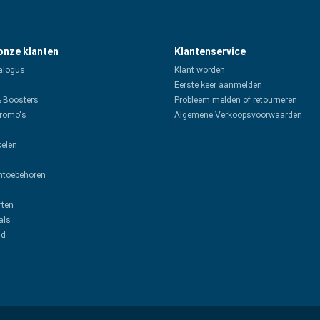
 onze klanten
Klantenservice
alogus
Klant worden
Eerste keer aanmelden
& Boosters
Probleem melden of retourneren
promo's
Algemene Verkoopsvoorwaarden
kelen
toebehoren
rten
als
ud