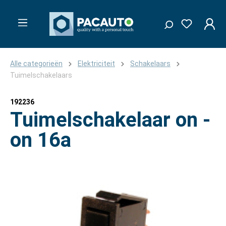
Alle categorieën
Elektriciteit
Schakelaars
Tuimelschakelaars
192236
Tuimelschakelaar on -
on 16a
Afbeeldingengalerij overslaan