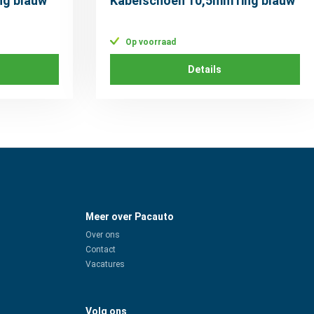
ng blauw
Kabelschoen 10,5mm ring blauw
Op voorraad
Details
Meer over Pacauto
Over ons
Contact
Vacatures
Volg ons