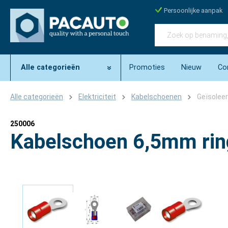
Persoonlijke aanpak
Alle categorieën
Promoties
Nieuw
Co
Alle categorieën
Elektriciteit
Kabelschoenen
Geïsolee
250006
Kabelschoen 6,5mm rin
Afbeeldingengalerij overslaan