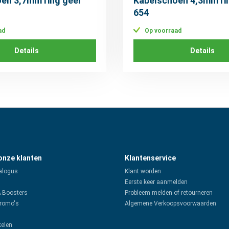
en 3,7mm ring geel
Kabelschoen 4,3mm ri
654
ad
Op voorraad
Details
Details
 onze klanten
Klantenservice
alogus
Klant worden
Eerste keer aanmelden
& Boosters
Probleem melden of retourneren
promo's
Algemene Verkoopsvoorwaarden
kelen