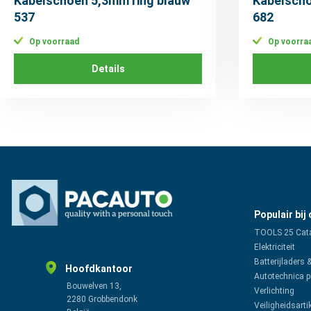
Kabelschoen 5,3mm ring blauw
Kabelscho
537
682
Op voorraad
Op voorra
Details
Populair bij
TOOLS 25 Cat
Elektriciteit
Batterijladers 
Hoofdkantoor
Autotechnica 
Bouwelven 13,
Verlichting
2280 Grobbendonk
Veiligheidsarti