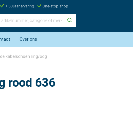
+ 50 jaar ervaring
One-stop shop
ntact
Over ons
rde kabelschoen ring/oog
g rood 636