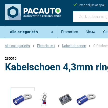
Persoonlijke aanpak
Alle categorieën
Promoties
Nieuw
Co
Alle categorieën
Elektriciteit
Kabelschoenen
Geïsolee
250010
Kabelschoen 4,3mm rin
Afbeeldingengalerij overslaan