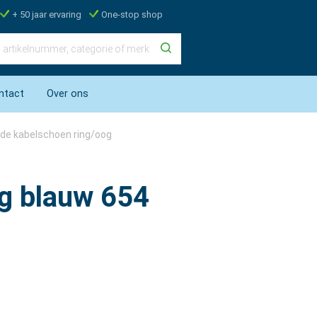
+ 50 jaar ervaring
One-stop shop
ntact
Over ons
rde kabelschoen ring/oog
g blauw 654