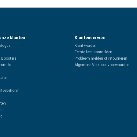
 onze klanten
Klantenservice
alogus
Klant worden
Eerste keer aanmelden
& Boosters
Probleem melden of retourneren
promo's
Algemene Verkoopsvoorwaarden
kelen
toebehoren
rten
als
ud