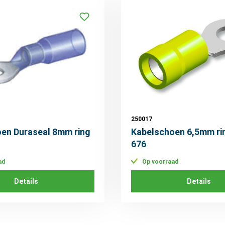
250017
en Duraseal 8mm ring
Kabelschoen 6,5mm ri
676
ad
Op voorraad
Details
Details