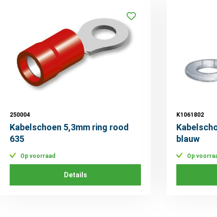
250004
K1061802
Kabelschoen 5,3mm ring rood
Kabelscho
635
blauw
Op voorraad
Op voorra
Details