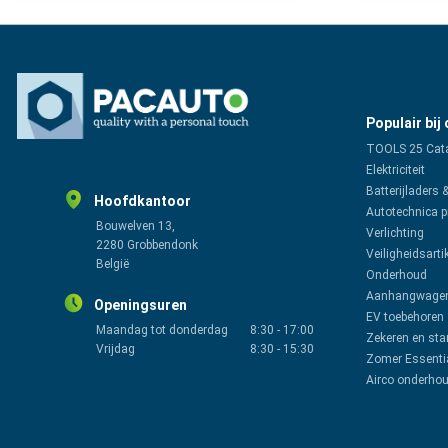
Populair bij
TOOLS 25 Cat
Elektriciteit
Batterijladers 
Hoofdkantoor
Autotechnica 
Bouwelven 13,
Verlichting
2280 Grobbendonk
Veiligheidsarti
België
Onderhoud
Aanhangwagen
Openingsuren
EV toebehoren
Maandag tot donderdag
8:30
-
17:00
Zekeren en sta
Vrijdag
8:30
-
15:30
Zomer Essenti
Airco onderho