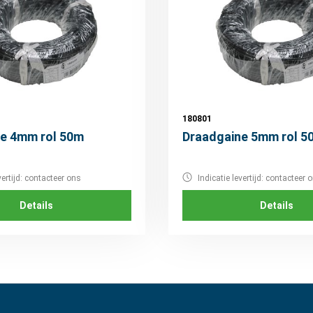
180801
e 4mm rol 50m
Draadgaine 5mm rol 5
vertijd: contacteer ons
Indicatie levertijd: contacteer 
Details
Details