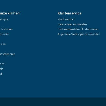
 onze klanten
Klantenservice
alogus
Klant worden
Eerste keer aanmelden
& Boosters
Probleem melden of retourneren
promo's
Algemene Verkoopsvoorwaarden
kelen
toebehoren
rten
als
ud