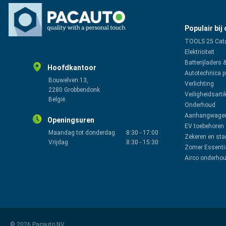
Populair bij
TOOLS 25 Cat
Elektriciteit
Batterijladers 
Hoofdkantoor
Autotechnica 
Bouwelven 13,
Verlichting
2280 Grobbendonk
Veiligheidsarti
België
Onderhoud
Aanhangwagen
Openingsuren
EV toebehoren
Maandag tot donderdag
8:30
-
17:00
Zekeren en sta
Vrijdag
8:30
-
15:30
Zomer Essenti
Airco onderho
© 2026 Pacauto NV