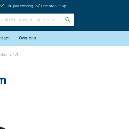
+ 50 jaar ervaring
One-stop shop
ntact
Over ons
tiekous PVC
0m