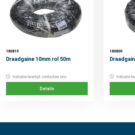
180815
180800
Draadgaine 10mm rol 50m
Draadgain
Indicatie levertijd: contacteer ons
Indicatie le
Details