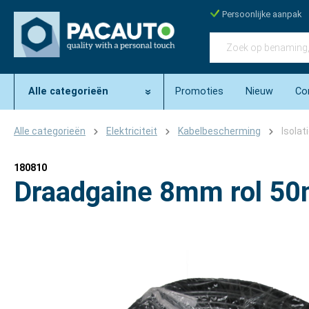
Persoonlijke aanpak
Alle categorieën
Promoties
Nieuw
Co
Alle categorieën
Elektriciteit
Kabelbescherming
Isola
180810
Draadgaine 8mm rol 5
Afbeeldingengalerij overslaan