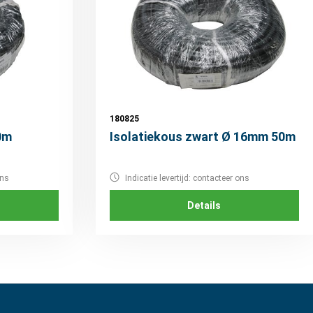
180825
0m
Isolatiekous zwart Ø 16mm 50m
ons
Indicatie levertijd: contacteer ons
Details