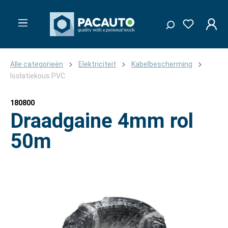
Alle categorieën
Elektriciteit
Kabelbescherming
Isolatiekous PVC
180800
Draadgaine 4mm rol
50m
Afbeeldingengalerij overslaan