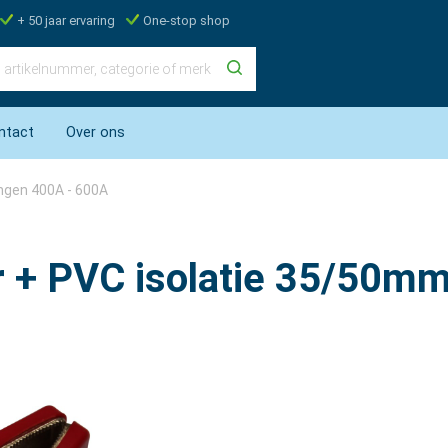
+ 50 jaar ervaring
One-stop shop
ntact
Over ons
angen 400A - 600A
r + PVC isolatie 35/50m