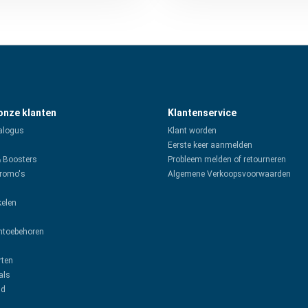
 onze klanten
Klantenservice
alogus
Klant worden
Eerste keer aanmelden
& Boosters
Probleem melden of retourneren
promo's
Algemene Verkoopsvoorwaarden
kelen
toebehoren
rten
als
ud