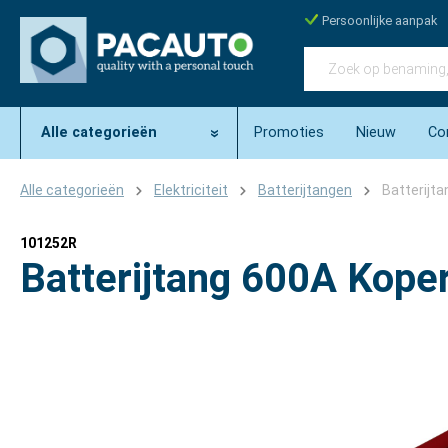
Persoonlijke aanpak
Alle categorieën
Promoties
Nieuw
Co
Alle categorieën
Elektriciteit
Batterijtangen
Batterijt
101252R
Batterijtang 600A Kope
Afbeeldingengalerij overslaan