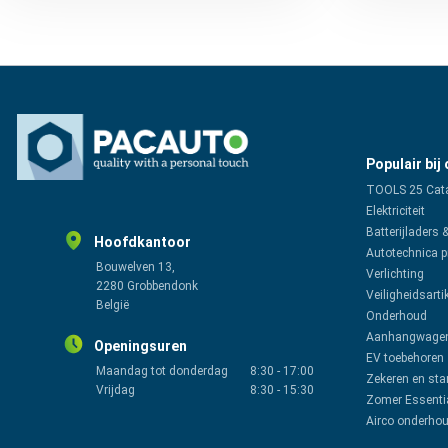
Populair bij
TOOLS 25 Cat
Elektriciteit
Batterijladers 
Hoofdkantoor
Autotechnica 
Bouwelven 13,
Verlichting
2280 Grobbendonk
Veiligheidsarti
België
Onderhoud
Aanhangwagen
Openingsuren
EV toebehoren
Maandag tot donderdag
8:30
-
17:00
Zekeren en sta
Vrijdag
8:30
-
15:30
Zomer Essenti
Airco onderho