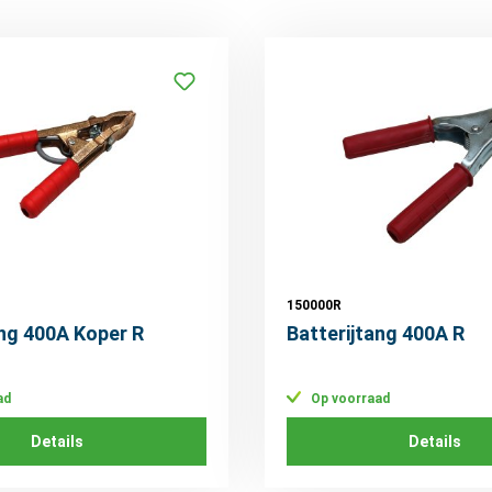
150000R
ang 400A Koper R
Batterijtang 400A R
ad
Op voorraad
Details
Details