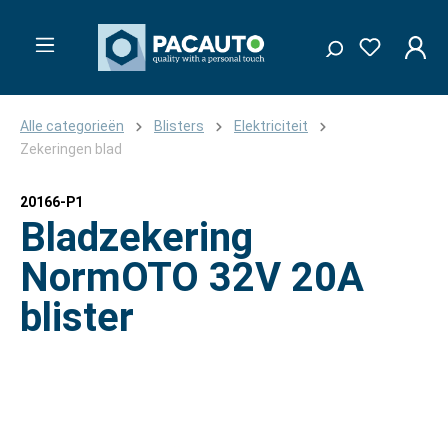
Alle categorieën
Blisters
Elektriciteit
Zekeringen blad
20166-P1
Bladzekering
NormOTO 32V 20A
blister
Afbeeldingengalerij overslaan