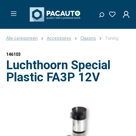
Alle categorieën
Accessoires
Claxons
Tuning
146103
Luchthoorn Special
Plastic FA3P 12V
Afbeeldingengalerij overslaan