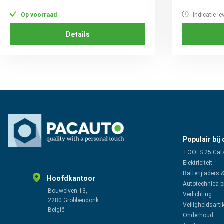
Op voorraad
Indicatie le
Details
Populair bij
TOOLS 25 Cat
Elektriciteit
Batterijladers 
Hoofdkantoor
Autotechnica 
Bouwelven 13,
Verlichting
2280 Grobbendonk
Veiligheidsarti
België
Onderhoud