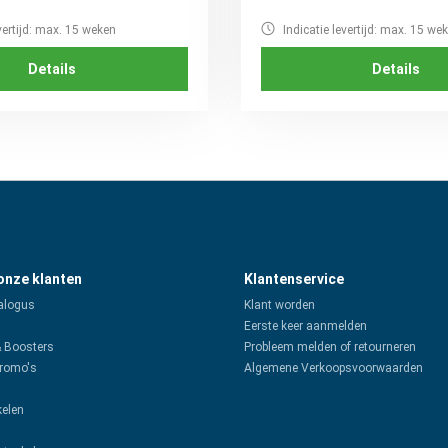
vertijd: max. 15 weken
Indicatie levertijd: max. 15 we
Details
Details
 onze klanten
Klantenservice
alogus
Klant worden
Eerste keer aanmelden
& Boosters
Probleem melden of retourneren
promo's
Algemene Verkoopsvoorwaarden
kelen