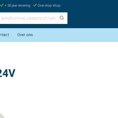
+ 50 jaar ervaring
One-stop shop
ntact
Over ons
24V