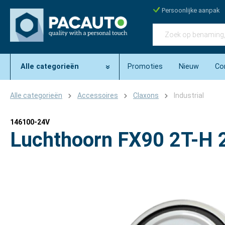
Persoonlijke aanpak
Alle categorieën
Promoties
Nieuw
Co
Alle categorieën
Accessoires
Claxons
Industrial
146100-24V
Luchthoorn FX90 2T-H 
Afbeeldingengalerij overslaan