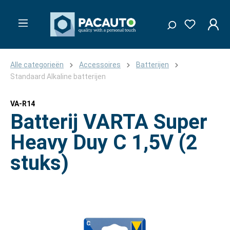
Alle categorieën
Accessoires
Batterijen
Standaard Alkaline batterijen
VA-R14
Batterij VARTA Super
Heavy Duy C 1,5V (2
stuks)
Afbeeldingengalerij overslaan