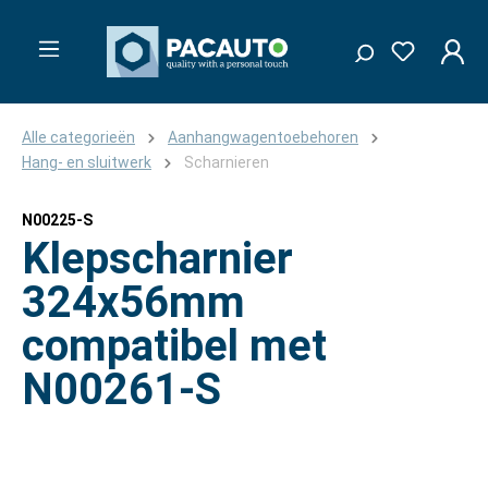
Alle categorieën
Aanhangwagentoebehoren
Hang- en sluitwerk
Scharnieren
N00225-S
Klepscharnier
324x56mm
compatibel met
N00261-S