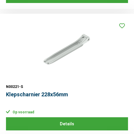
N00221-S
Klepscharnier 228x56mm
Op voorraad
Details