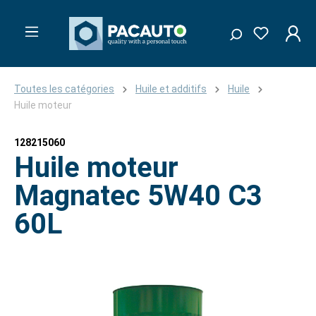
Toutes les catégories
Huile et additifs
Huile
Huile moteur
128215060
Huile moteur
Magnatec 5W40 C3
60L
Ignorer la galerie d'images