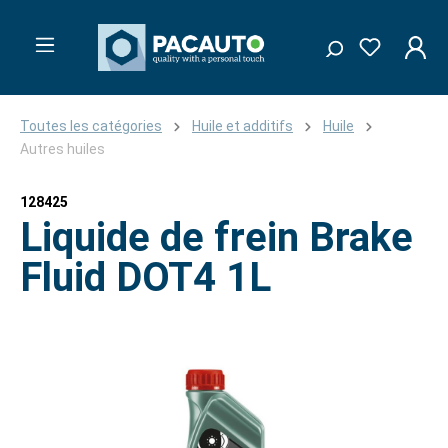
Toutes les catégories
Huile et additifs
Huile
Autres huiles
128425
Liquide de frein Brake
Fluid DOT4 1L
Ignorer la galerie d'images