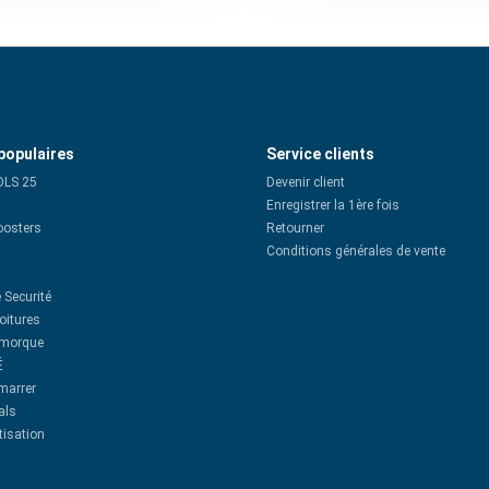
populaires
Service clients
OLS 25
Devenir client
Enregistrer la 1ère fois
oosters
Retourner
Conditions générales de vente
 Securité
oitures
emorque
É
émarrer
als
tisation