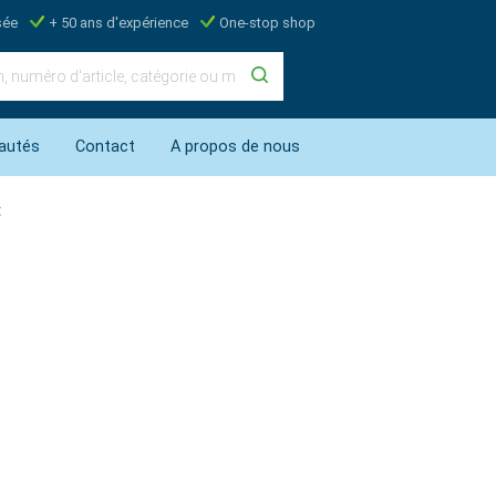
sée
+ 50 ans d'expérience
One-stop shop
autés
Contact
A propos de nous
t