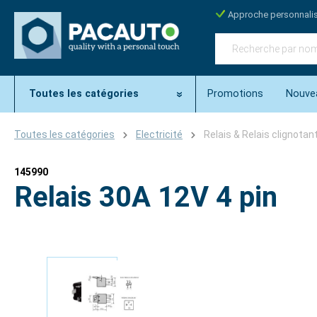
Approche personnali
Toutes les catégories
Promotions
Nouve
Toutes les catégories
Electricité
Relais & Relais clignotan
145990
Relais 30A 12V 4 pin
Ignorer la galerie d'images