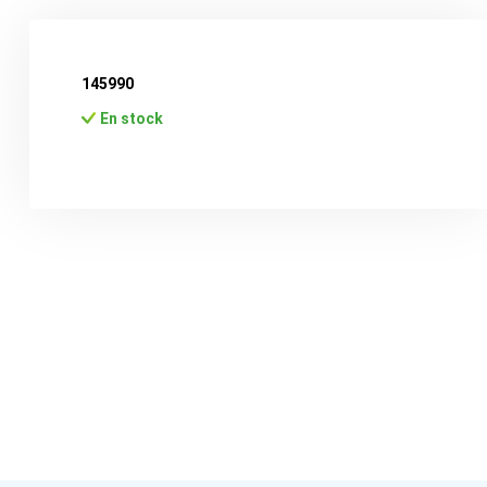
145990
En stock