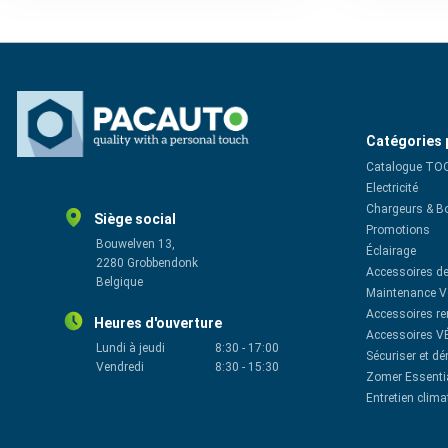
Catégories 
Catalogue TO
Electricité
Chargeurs & B
Siège social
Promotions
Bouwelven 13,
Éclairage
2280 Grobbendonk
Accessoires de
Belgique
Maintenance V
Accessoires r
Heures d'ouverture
Accessoires V
Lundi à jeudi
8:30
-
17:00
Sécuriser et d
Vendredi
8:30
-
15:30
Zomer Essenti
Entretien clima