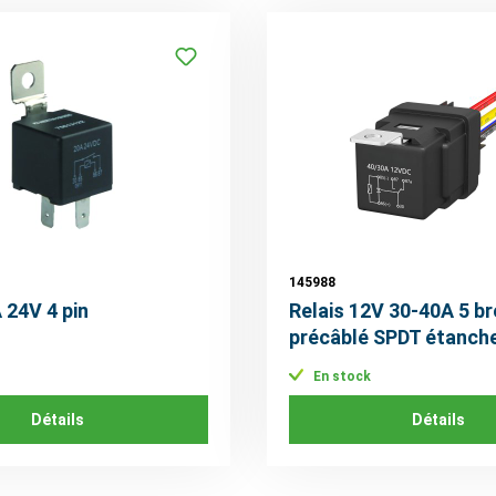
145988
 24V 4 pin
Relais 12V 30-40A 5 b
précâblé SPDT étanch
diode
En stock
Détails
Détails