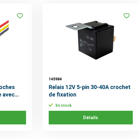
145984
roches
Relais 12V 5-pin 30-40A crochet
e avec
de fixation
En stock
Détails