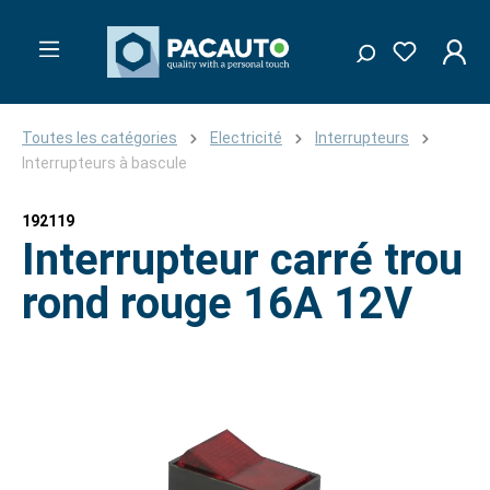
Toutes les catégories
Electricité
Interrupteurs
Interrupteurs à bascule
192119
Interrupteur carré trou
rond rouge 16A 12V
Ignorer la galerie d'images