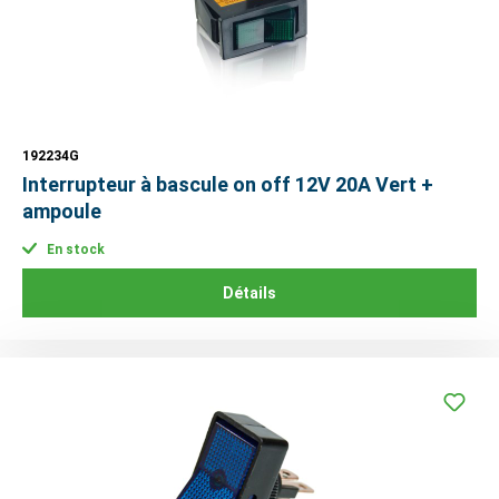
192234G
Interrupteur à bascule on off 12V 20A Vert +
ampoule
En stock
Détails