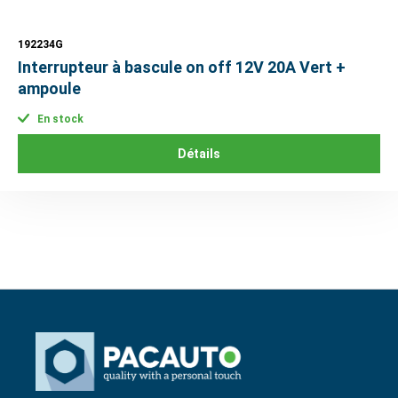
192234G
Interrupteur à bascule on off 12V 20A Vert +
ampoule
En stock
Détails