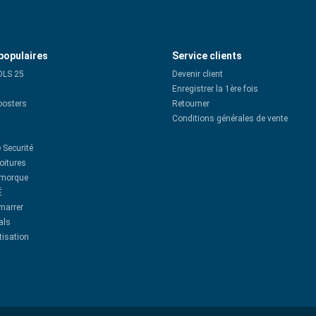
populaires
Service clients
OLS 25
Devenir client
Enregistrer la 1ère fois
oosters
Retourner
Conditions générales de vente
 Securité
oitures
emorque
É
émarrer
als
tisation