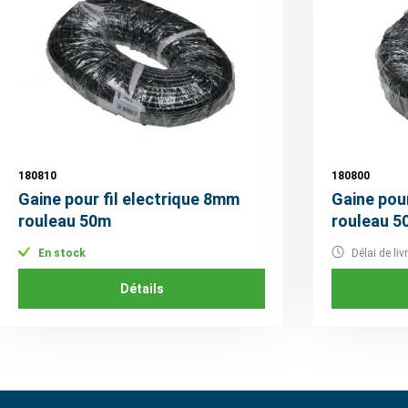
180810
180800
Gaine pour fil electrique 8mm
Gaine pou
rouleau 50m
rouleau 5
En stock
Délai de li
Détails