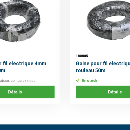
180805
r fil electrique 4mm
Gaine pour fil electri
0m
rouleau 50m
vraison: contactez nous
En stock
Détails
Détails