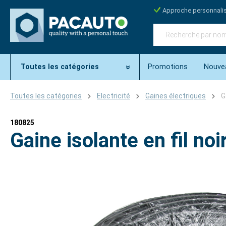
Approche personnali
Toutes les catégories
Promotions
Nouve
Toutes les catégories
Electricité
Gaines électriques
G
180825
Gaine isolante en fil n
Ignorer la galerie d'images