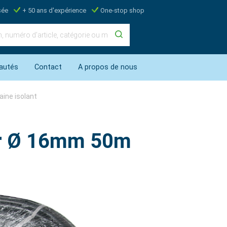
sée
+ 50 ans d'expérience
One-stop shop
autés
Contact
A propos de nous
aine isolant
oir Ø 16mm 50m