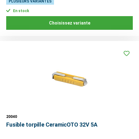
PLUSIEURS VARIANTES
En stock
Choisissez variante
20040
Fusible torpille CeramicOTO 32V 5A