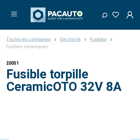
Toutes les catégories
Electricité
Fusibles
Fusibles céramiques
20051
Fusible torpille
CeramicOTO 32V 8A
Ignorer la galerie d'images