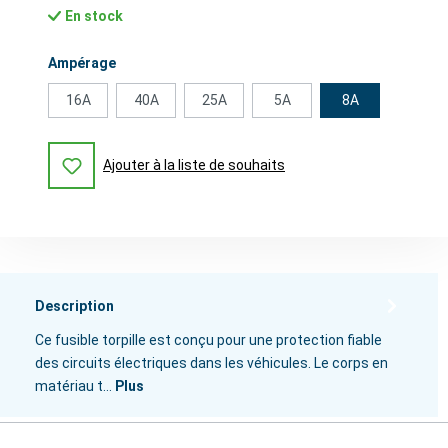
En stock
Sélectionnez
Ampérage
16A
40A
25A
5A
8A
Ajouter à la liste de souhaits
Description
Ce fusible torpille est conçu pour une protection fiable
des circuits électriques dans les véhicules. Le corps en
matériau t…
Plus