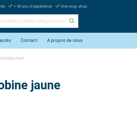
sée
+ 50 ans d'expérience
One-stop shop
autés
Contact
A propos de nous
noconducteur
bine jaune