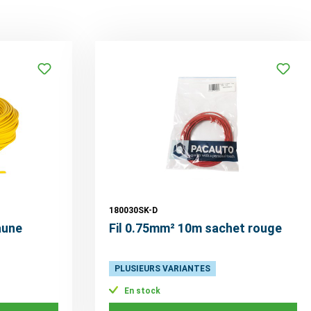
180030SK-D
aune
Fil 0.75mm² 10m sachet rouge
PLUSIEURS VARIANTES
En stock