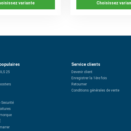
oisissez variante
Choisissez varia
populaires
Service clients
OLS 25
Devenir client
Enregistrer la 1ère fois
oosters
Retourner
Conditions générales de vente
 Securité
oitures
emorque
É
émarrer