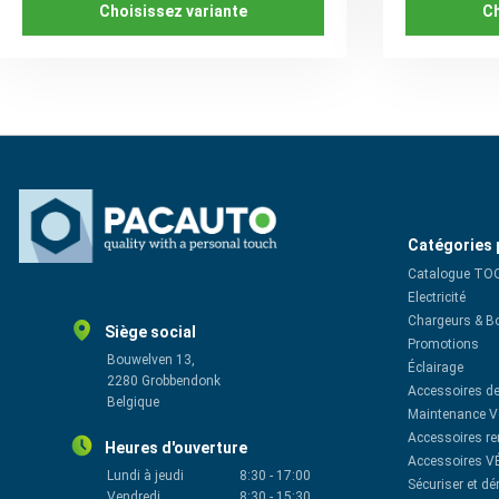
Choisissez variante
Ch
Catégories 
Catalogue TO
Electricité
Chargeurs & B
Siège social
Promotions
Bouwelven 13,
Éclairage
2280 Grobbendonk
Accessoires de
Belgique
Maintenance V
Accessoires r
Heures d'ouverture
Accessoires V
Lundi à jeudi
8:30
-
17:00
Sécuriser et d
Vendredi
8:30
-
15:30