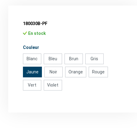
180030B-PF
En stock
Sélectionnez
Couleur
Blanc
Bleu
Brun
Gris
Jaune
Noir
Orange
Rouge
Vert
Violet