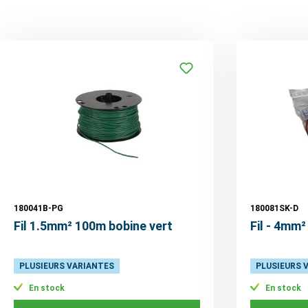
180041B-PG
180081SK-D
Fil 1.5mm² 100m bobine vert
Fil - 4mm²
PLUSIEURS VARIANTES
PLUSIEURS 
En stock
En stock