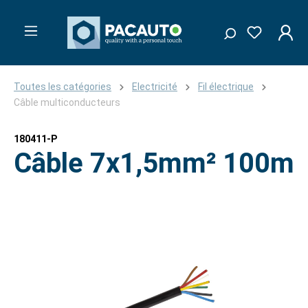
Toutes les catégories
Electricité
Fil électrique
Câble multiconducteurs
180411-P
Câble 7x1,5mm² 100m
Ignorer la galerie d'images