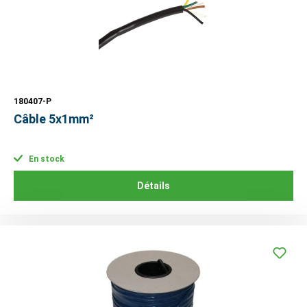
180407-P
Câble 5x1mm²
En stock
Détails