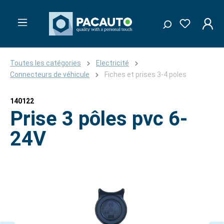
Toutes les catégories
Electricité
Connecteurs de véhicule
Fiches et prises 3-4 poles
140122
Prise 3 pôles pvc 6-
24V
Ignorer la galerie d'images