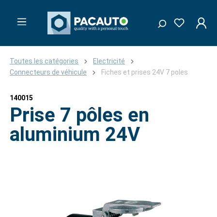
Toutes les catégories
Electricité
Connecteurs de véhicule
Fiches et prises 24V 7 poles
140015
Prise 7 pôles en
aluminium 24V
Ignorer la galerie d'images