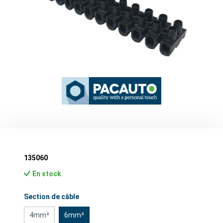
135060
En stock
Sélectionnez
Section de câble
4mm²
6mm²