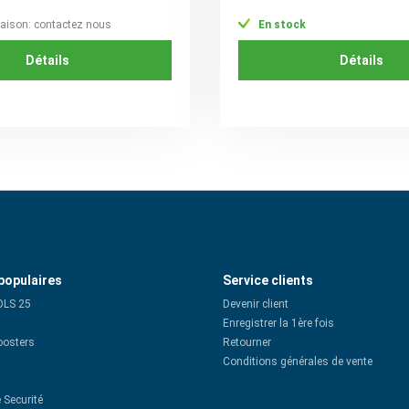
vraison: contactez nous
En stock
Détails
Détails
populaires
Service clients
OLS 25
Devenir client
Enregistrer la 1ère fois
oosters
Retourner
Conditions générales de vente
 Securité