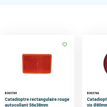
B303769
B303766
Catadioptre rectangulaire rouge
Catadiopt
autocollant 56x38mm
vis Ø80m