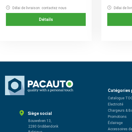
Délai de livraison: contactez nous
Délai de li
Détails
Catégories 
Catalogue TO
Electricité
Chargeurs & B
Siège social
Promotions
Bouwelven 13,
Éclairage
2280 Grobbendonk
Accessoires de