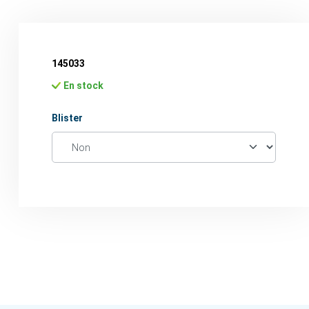
145033
En stock
Sélectionnez
Blister