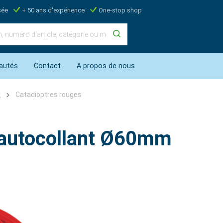
sée
+ 50 ans d'expérience
One-stop shop
autés
Contact
A propos de nous
x
Catadioptres rouges
 autocollant Ø60mm