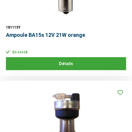
181115Y
Ampoule BA15s 12V 21W orange
En stock
Détails