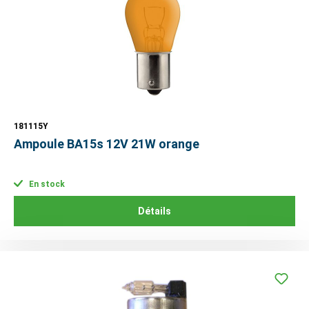
181115Y
Ampoule BA15s 12V 21W orange
En stock
Détails