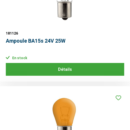
181126
Ampoule BA15s 24V 25W
En stock
Détails