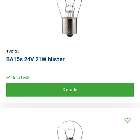
182125
BA15s 24V 21W blister
En stock
Détails