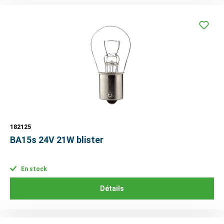
182125
BA15s 24V 21W blister
En stock
Détails