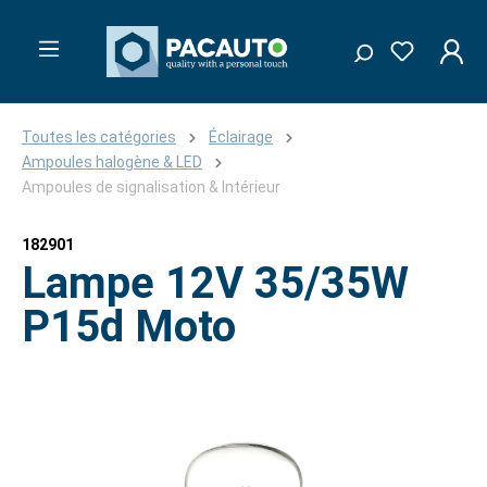
Toutes les catégories
Éclairage
Ampoules halogène & LED
Ampoules de signalisation & Intérieur
182901
Lampe 12V 35/35W
P15d Moto
Ignorer la galerie d'images