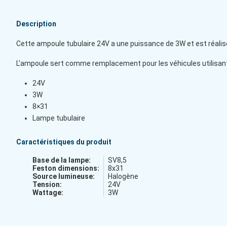
Description
Cette ampoule tubulaire 24V a une puissance de 3W et est réalis
L’ampoule sert comme remplacement pour les véhicules utilisan
24V
3W
8×31
Lampe tubulaire
Caractéristiques du produit
Base de la lampe:
SV8,5
Feston dimensions:
8x31
Source lumineuse:
Halogène
Tension:
24V
Wattage:
3W