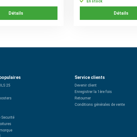
En stock
Détails
Détails
populaires
Service clients
OLS 25
Devenir client
Enregistrer la 1ère fois
oosters
Retourner
Conditions générales de vente
 Securité
oitures
emorque
É