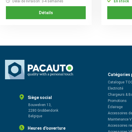
Délai de livraison: 3-4 semaines
En stock
Détails
Catégories 
Catalogue TO
Electricité
Chargeurs & B
Siège social
Promotions
Bouwelven 13,
Éclairage
2280 Grobbendonk
Accessoires de
Belgique
Maintenance V
Accessoires r
Heures d'ouverture
Accessoires V