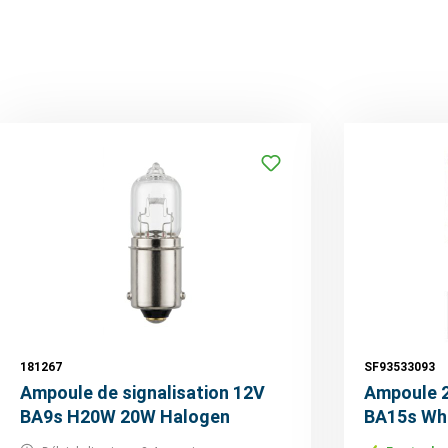
181267
SF93533093
Ampoule de signalisation 12V
Ampoule 
BA9s H20W 20W Halogen
BA15s Whi