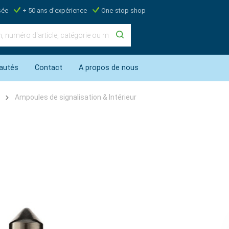
sée
+ 50 ans d'expérience
One-stop shop
autés
Contact
A propos de nous
Ampoules de signalisation & Intérieur