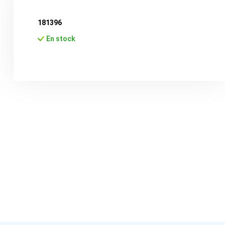
181396
En stock