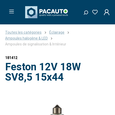
Toutes les catégories
Éclairage
Ampoules halogène & LED
Ampoules de signalisation & Intérieur
181412
Feston 12V 18W
SV8,5 15x44
Ignorer la galerie d'images