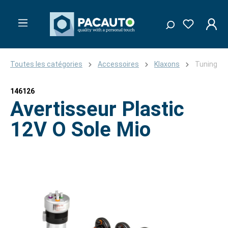
Toutes les catégories
Accessoires
Klaxons
Tuning
146126
Avertisseur Plastic
12V O Sole Mio
Ignorer la galerie d'images