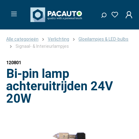
Alle categorieën
Verlichting
Gloeilampjes & LED-bulbs
Signaal- & Interieurlampjes
120801
Bi-pin lamp
achteruitrijden 24V
20W
Afbeeldingengalerij overslaan