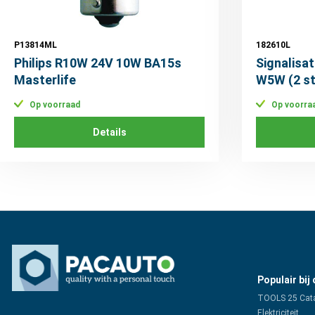
P13814ML
182610L
Philips R10W 24V 10W BA15s
Signalisa
Masterlife
W5W (2 s
Op voorraad
Op voorra
Details
Populair bij
TOOLS 25 Cat
Elektriciteit