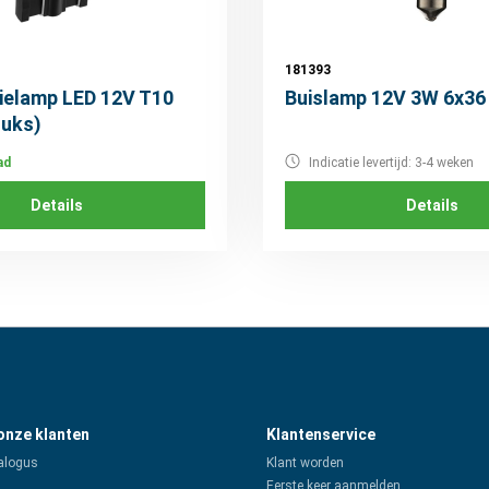
181393
tielamp LED 12V T10
Buislamp 12V 3W 6x36
tuks)
ad
Indicatie levertijd: 3-4 weken
Details
Details
 onze klanten
Klantenservice
alogus
Klant worden
Eerste keer aanmelden