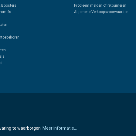
& Boosters
Probleem melden of retourneren
promo's
Algemene Verkoopsvoorwaarden
kelen
toebehoren
rten
als
ud
varing te waarborgen.
Meer informatie...