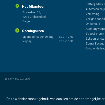
Batterijladers 
Hoofdkantoor
Autotechnica 
Bouwelven 13,
Verlichting
2280 Grobbendonk
Veiligheidsarti
België
Onderhoud
Aanhangwagen
Openingsuren
EV toebehoren
Maandag tot donderdag
8:30
-
17:00
Zekeren en sta
Vrijdag
8:30
-
15:30
Zomer Essenti
Airco onderho
© 2026 Pacauto NV
Deze website maakt gebruik van cookies om de best mogelijke er