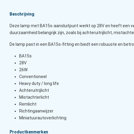
Beschrijving
Deze lamp met BA15s-aansluitpunt werkt op 28V en heeft een ver
duurzaamheid belangrijk zijn, zoals bij achteruitrijlicht, mistachte
De lamp past in een BA15s-fitting en biedt een robuuste en betr
BA15s
28V
26W
Conventioneel
Heavy duty / long life
Achteruitrijlicht
Mistachterlicht
Remlicht
Richtingaanwijzer
Miniatuurautoverlichting
Productkenmerken