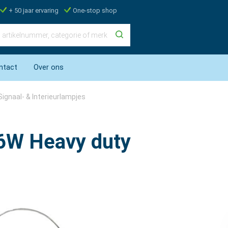
+ 50 jaar ervaring
One-stop shop
ntact
Over ons
Signaal- & Interieurlampjes
6W Heavy duty