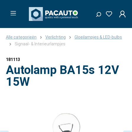
Alle categorieën
Verlichting
Gloeilampjes & LED-bulbs
Signaal- & Interieurlampjes
181113
Autolamp BA15s 12V
15W
Afbeeldingengalerij overslaan